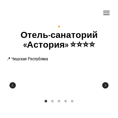
Отель-санаторий
«Астория» ⭐️⭐️⭐️⭐️
📍 Чешская Республика