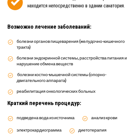
находится непосредственно в здании санатория.
Возможно лечение заболеваний:
болезни органов пищеварения (желудочно-кишечного
тракта)
болезни эндокринной системы, расстройства питания и
нарушение обмена веществ
болезни костно-мышечной системы (опорно-
двигательного аппарата)
реабилитация онкологических больных
Краткий перечень процедур:
подведена вода из источника
анализ крови
электрокардиограмма
диетотерапия