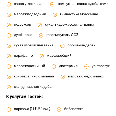
ванна углекислая
жемчужная ванна с добавками
массаж подводный
гимнастика в бассейне
гидроксер
сухая гидромассажная ванна
душ Шарко
газовые уколы СО2
сухая углекислая ванна
орошение десен
парафанго
массаж общий
массаж частичный
диатермия
ультразвук
криотерапия локальная
массаж с медом-вако
скандинавская ходьба
К услугам гостей:
парковка (19 EUR/ночь)
библиотека