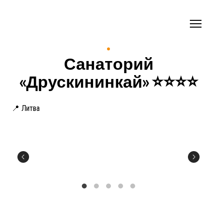
Санаторий
«Друскининкай» ⭐️⭐️⭐️⭐️
📍 Литва