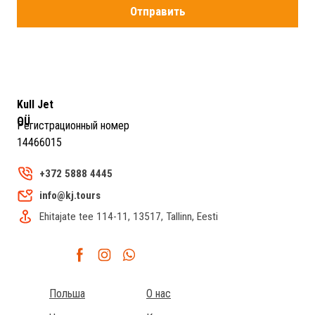
Отправить
Kull Jet
OÜ
Регистрационный номер
14466015
+372 5888 4445
info@kj.tours
Ehitajate tee 114-11, 13517, Tallinn, Eesti
Польша
О нас