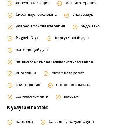
дарсонвализация
магнитотерапия
биостимул-биолампа
ультразвук
ударно-волновая терапия
эндо-вако
Magneto Stym
циркулярный душ
восходящий душ
четырехкамерная гальваническая ванна
ингаляции
оксигенотерапия
криотерапия
янтарная комната
соляная комната
массаж
К услугам гостей:
парковка
бассейн, джакузи, сауна