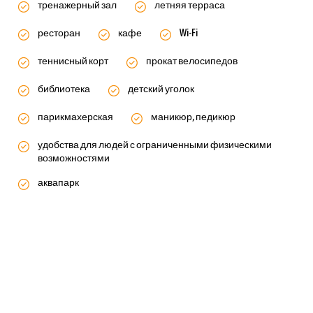
тренажерный зал
летняя терраса
ресторан
кафе
Wi-Fi
теннисный корт
прокат велосипедов
библиотека
детский уголок
парикмахерская
маникюр, педикюр
удобства для людей с ограниченными физическими
возможностями
аквапарк