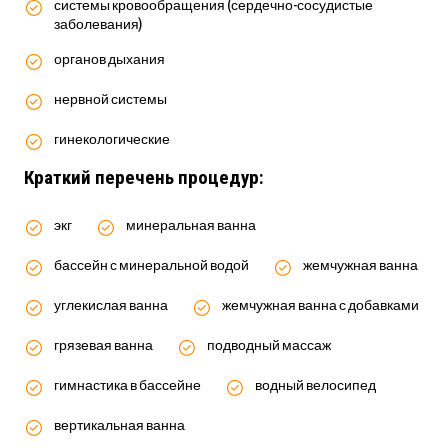
системы кровообращения (сердечно-сосудистые
заболевания)
органов дыхания
нервной системы
гинекологические
Краткий перечень процедур:
экг
минеральная ванна
бассейн с минеральной водой
жемчужная ванна
углекислая ванна
жемчужная ванна с добавками
грязевая ванна
подводный массаж
гимнастика в бассейне
водный велосипед
вертикальная ванна