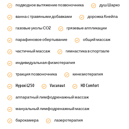
подводное вытяжение позвоночника
душ Шарко
ванна с травяными добавками
дорожка Кнейпа
газовые уколы СО2
грязевые аппликации
парафиновое обертывание
общий массаж
частичный массаж
гимнастика в спортзале
индивидуальная физиотерапия
тракция позвоночника
кинезиотерапия
Hypoxi L250
Vacunaut
HD Comfort
аппаратный лимфодренажный массаж
мануальный лимфодренажный массаж
барокамера
лазеротерапия