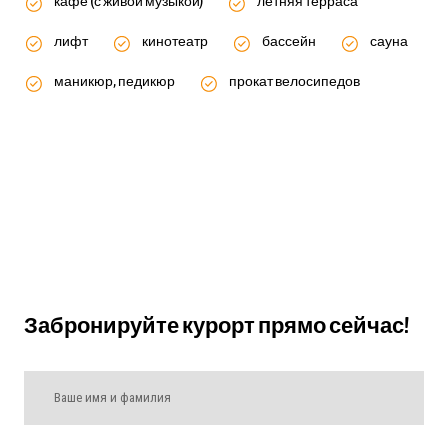
кафе (с живой музыкой)
летняя терраса
лифт
кинотеатр
бассейн
сауна
маникюр, педикюр
прокат велосипедов
Забронируйте курорт прямо сейчас!