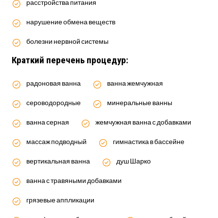
расстройства питания
нарушение обмена веществ
болезни нервной системы
Краткий перечень процедур:
радоновая ванна
ванна жемчужная
сероводородные
минеральные ванны
ванна серная
жемчужная ванна с добавками
массаж подводный
гимнастика в бассейне
вертикальная ванна
душ Шарко
ванна с травяными добавками
грязевые аппликации