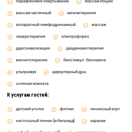
парафиновое обертывание
массаж общий
массаж частичный
кинезитерапия
аппаратный лимфодренажный
массаж
лазеротерапия
электрофорез
дарсонвализация
диадинамотерапия
магнитотерапия
биостимул - биолампа
ультразвук
циркулярный душ
соляная комната
К услугам гостей:
детский уголок
фитнес
теннисный корт
настольный теннис (и бильярд)
караоке