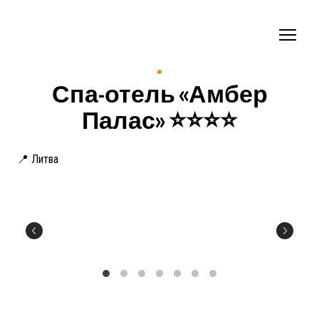
Спа-отель «Амбер
Палас» ⭐️⭐️⭐️⭐️
📍 Литва