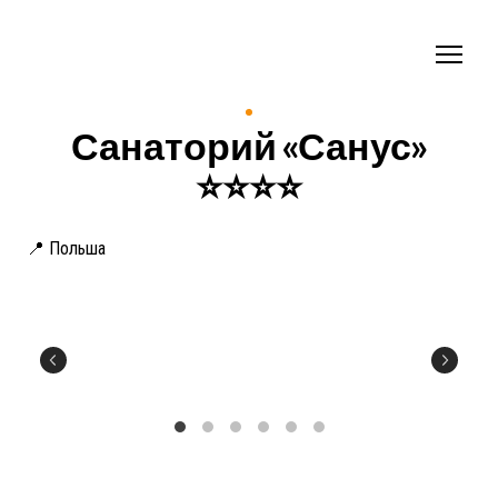
Санаторий «Санус»
⭐️⭐️⭐️⭐️
📍 Польша