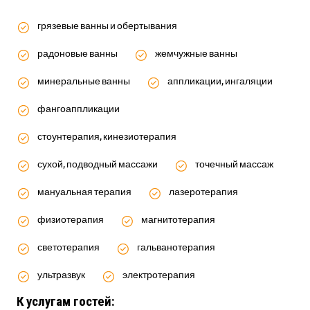
грязевые ванны и обертывания
радоновые ванны
жемчужные ванны
минеральные ванны
аппликации, ингаляции
фангоаппликации
стоунтерапия, кинезиотерапия
сухой, подводный массажи
точечный массаж
мануальная терапия
лазеротерапия
физиотерапия
магнитотерапия
светотерапия
гальванотерапия
ультразвук
электротерапия
К услугам гостей: